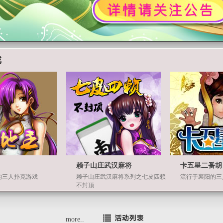
赖子山庄武汉麻将
卡五星二番胡
的三人扑克游戏
赖子山庄武汉麻将系列之七皮四赖
流行于襄阳的三
不封顶
more..