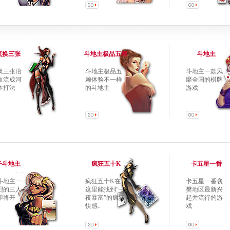
流换三张
斗地主极品五赖
斗地主
换三张沿
斗地主极品五
斗地主一款风
血流成河
赖体验不一样
靡全国的棋牌
本打法
的斗地主
游戏
子斗地主
疯狂五十K
卡五星一番
斗地主一
疯狂五十K在
卡五星一番襄
烈的三人
这里能找到“一
樊地区最新兴
即将开
夜暴富”的疯狂
起并流行的游
快感..
戏