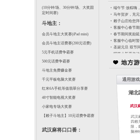
(10分钟/场、30分钟/场、大奖固
端午节·放粽嗨
定时间赛)
马年贺岁，充元
赖子山庄给您拜
斗地主
：
客服中心春节期
会员斗地主大奖赛(iPad mini)
春节期间奖励延
客服中心临时暂
会员斗地主话费赛(200元话费)
圣诞元旦·双节同
5元手机话费争霸赛
蜡笔小新原作动
500元话费争霸赛
斗地主免费赚金赛
千元平板电脑大奖赛
通用游戏
红米6A手机等值翡翠分享赛
湖北
48寸智能电视大奖赛
武汉
小家电专场大奖赛
【赖子斗地主】10元话费争霸赛
武汉
四赖
限，
武汉麻将口口番
：
脑神