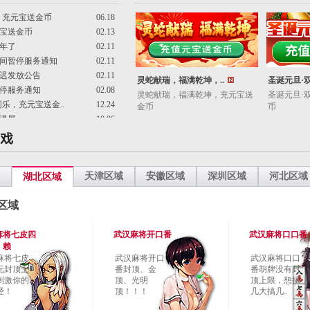
，充元宝送金币
06.18
宝送金币
02.13
年了
02.11
间暂停服务通知
02.11
迟发放公告
02.11
灵蛇献瑞，福满乾坤，..
圣诞元旦·双
停服务通知
02.08
灵蛇献瑞，福满乾坤，充元宝送
圣诞元旦·
乐，充元宝送金..
12.24
金币
币
漫展
10.06
天津区域
安徽区域
深圳区域
河北区域
湖北区域
区域
麻将七皮四
武汉麻将开口番
武汉麻将口口番
赖
麻将七皮
武汉麻将开口
武汉麻将口口
无封顶上
番封顶、金
番胡牌没有封
刺激你的
顶、光明
顶上限，想搞
经！
顶！！！
几大搞几..