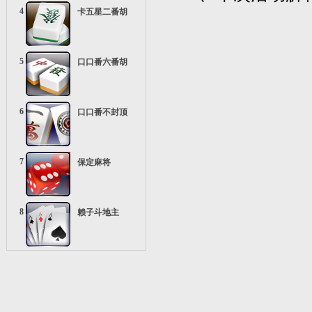
4
卡五星二番胡
5
口口番六番胡
6
口口番不封顶
7
保定麻将
8
赖子斗地主
9
疯狂五十K