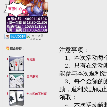
注意事项：
1、本次活动每个
1
斗地主
2、只有在活动期
能参与本次返利活
2
天津麻将
3、每个金额的返
励，返利奖励截止
3
七皮四赖不封顶
领取；
4、本次活动解