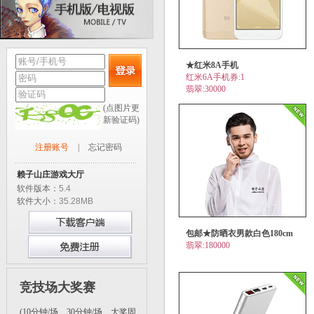
★红米8A手机
红米6A手机券:1
翡翠:30000
(点图片更
新验证码)
注册账号
|
忘记密码
赖子山庄游戏大厅
软件版本：
5.4
软件大小：
35.28MB
包邮★防晒衣男款白色180cm
翡翠:180000
竞技场大奖赛
(10分钟/场、30分钟/场、大奖固