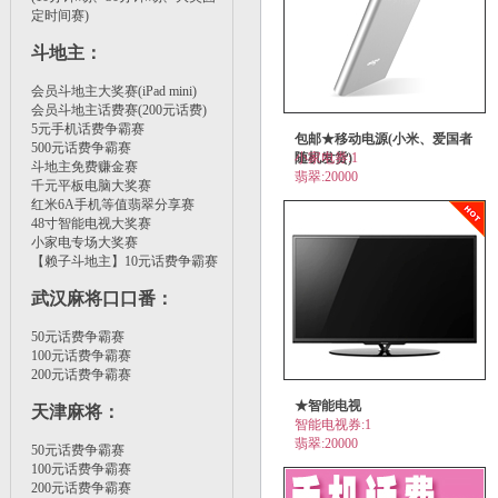
定时间赛)
斗地主
：
会员斗地主大奖赛(iPad mini)
会员斗地主话费赛(200元话费)
5元手机话费争霸赛
包邮★移动电源(小米、爱国者
500元话费争霸赛
随机发货)
小家电券:1
斗地主免费赚金赛
翡翠:20000
千元平板电脑大奖赛
红米6A手机等值翡翠分享赛
48寸智能电视大奖赛
小家电专场大奖赛
【赖子斗地主】10元话费争霸赛
武汉麻将口口番
：
50元话费争霸赛
100元话费争霸赛
200元话费争霸赛
★智能电视
天津麻将
：
智能电视券:1
翡翠:20000
50元话费争霸赛
100元话费争霸赛
200元话费争霸赛